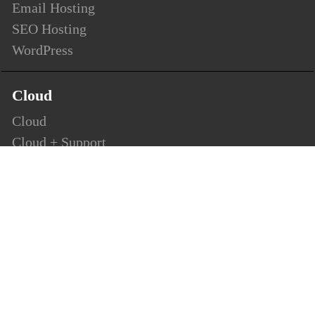
Email Hosting
SEO Hosting
WordPress
Cloud
Cloud
Cloud + Support
Cloud Enterprise
Security
SSL
Personalsign (S-MIME)
Document Signing (AATL)
Code Signing