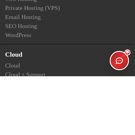
Private Hosting (VPS)
Email Hosting
SEO Hosting
WordPress
💬
Cloud
Cloud
Cloud + Support
Cloud Enterprise
Security
SSL
Personalsign (S-MIME)
Document Signing (AATL)