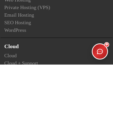
Private Hosting (VPS)
Email Hosting
SEO Hosting
WordPress
💬
Cloud
Cloud
Cloud + Support
Cloud Enterprise
Security
SSL
Personalsign (S-MIME)
Document Signing (AATL)