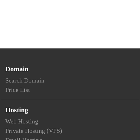
Domain
Search Domain
Price List
Hosting
Web Hosting
Private Hosting (VPS)