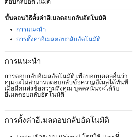
ตอบกลับอัตโนมัติ
ขั้นตอนวิธีตั้งค่าอีเมลตอบกลับอัตโนมัติ
การแนะนำ
การตั้งค่าอีเมลตอบกลับอัตโนมัติ
การแนะนำ
การตอบกลับอีเมลอัตโนมัติ เพื่อบอกบุคคลอื่นว่า
คุณจะไม่สามารถตอบกลับข้อความอีเมลได้ทันที
เมื่อมีคนส่งข้อความถึงคุณ บุคคลนั้นจะได้รับ
อีเมลตอบกลับอัตโนมัติ
การตั้งค่าอีเมลตอบกลับอัตโนมัติ
Login เข้าระบบ Webmail โดยใช้ User ที่