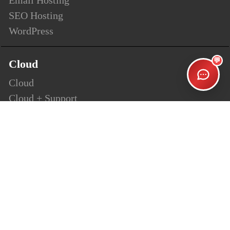
Email Hosting
SEO Hosting
WordPress
💬
Cloud
Cloud
Cloud + Support
Cloud Enterprise
Security
SSL
Personalsign (S-MIME)
Document Signing (AATL)
Code Signing