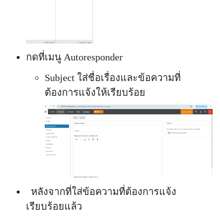
กดที่เมนู Autoresponder
Subject ใส่ชื่อเรื่องและข้อความที่
ต้องการแจ้งให้เรียบร้อย
หลังจากที่ใส่ข้อความที่ต้องการแจ้ง
เรียบร้อยแล้ว