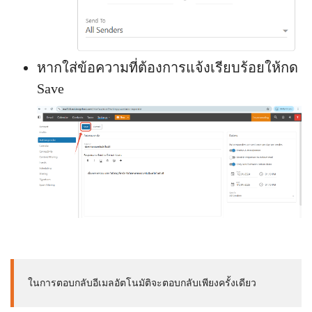
หากใส่ข้อความที่ต้องการแจ้งเรียบร้อยให้กด
Save
ในการตอบกลับอีเมลอัตโนมัติจะตอบกลับเพียงครั้งเดียว