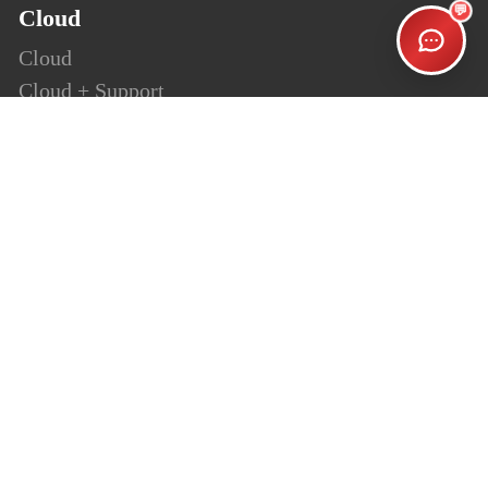
💬
Cloud
Cloud
Cloud + Support
Cloud Enterprise
Security
SSL
Personalsign (S-MIME)
Document Signing (AATL)
Code Signing
Website
ShopUp