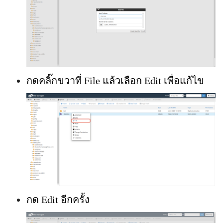
กดคลิ๊กขวาที่ File แล้วเลือก Edit เพื่อแก้ไข
กด Edit อีกครั้ง