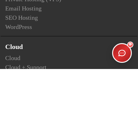
Email Hosting
SEO Hosting
WordPress
💬
Cloud
Cloud
Cloud + Support
Cloud Enterprise
Security
SSL
Personalsign (S-MIME)
Document Signing (AATL)
Code Signing