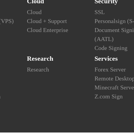
Cloud
Security
Cloud
SSL
 (VPS)
Cloud + Support
Personalsign (
Cloud Enterprise
Document Sign
(AATL)
Code Signing
Research
Services
Research
Forex Server
Remote Deskto
Minecraft Serve
h
Z.com Sign