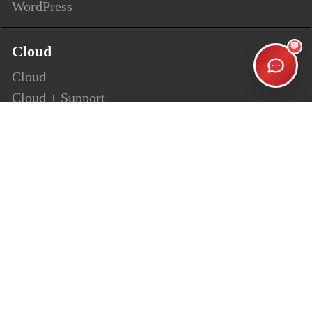
WordPress
💬
Cloud
Cloud
Cloud + Support
Cloud Enterprise
Security
SSL
Personalsign (S-MIME)
Document Signing (AATL)
Code Signing
Website