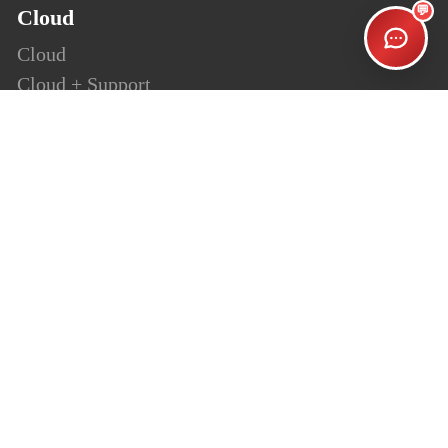
💬
Cloud
Cloud
Cloud + Support
Cloud Enterprise
Security
SSL
Personalsign (S-MIME)
Document Signing (AATL)
Code Signing
Website
ShopUp