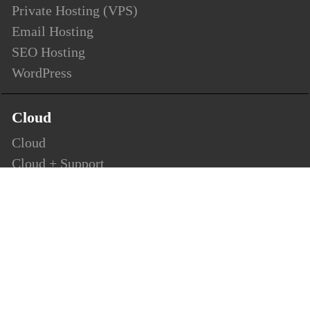
Private Hosting (VPS)
Email Hosting
SEO Hosting
WordPress
Cloud
Cloud
Cloud + Support
Cloud Enterprise
Security
SSL
Personalsign (S-MIME)
Document Signing (AATL)