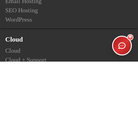
Email Hosting
SEO Hosting
WordPress
💬
Cloud
Cloud
Cloud + Support
Cloud Enterprise
Security
SSL
Personalsign (S-MIME)
Document Signing (AATL)
Code Signing