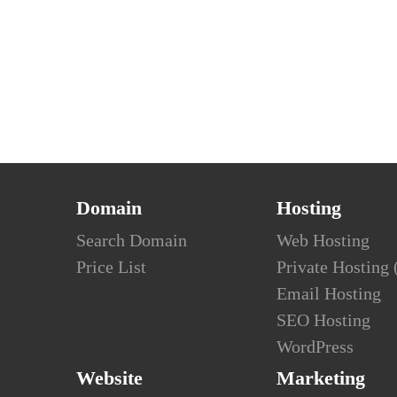
Domain
Hosting
Search Domain
Web Hosting
Price List
Private Hosting
Email Hosting
SEO Hosting
WordPress
Website
Marketing