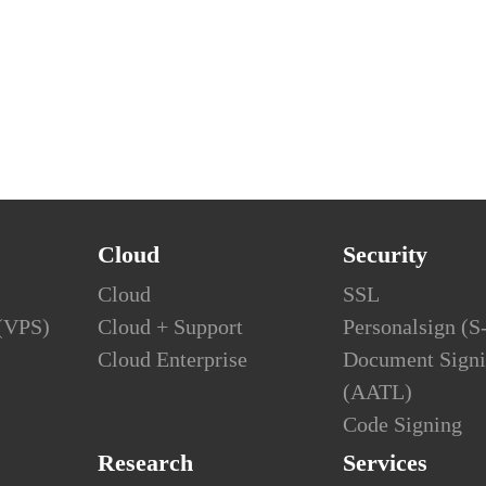
Cloud
Security
Cloud
SSL
 (VPS)
Cloud + Support
Personalsign (
Cloud Enterprise
Document Sign
(AATL)
Code Signing
Research
Services