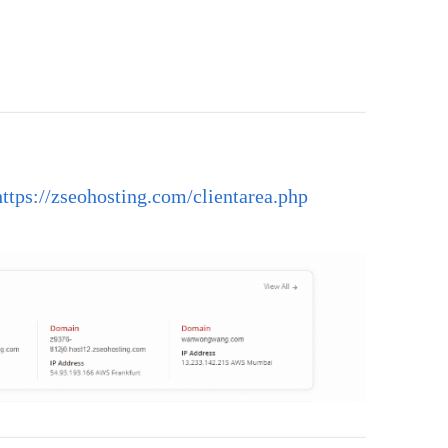
https://zseohosting.com/clientarea.php